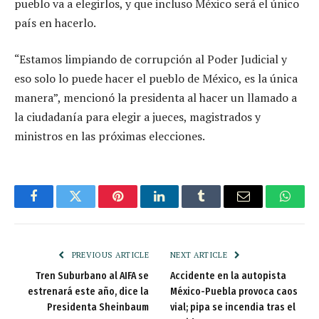
pueblo va a elegirlos, y que incluso México será el único
país en hacerlo.
“Estamos limpiando de corrupción al Poder Judicial y
eso solo lo puede hacer el pueblo de México, es la única
manera”, mencionó la presidenta al hacer un llamado a
la ciudadanía para elegir a jueces, magistrados y
ministros en las próximas elecciones.
Facebook
Twitter
Pinterest
LinkedIn
Tumblr
Email
Whats
PREVIOUS ARTICLE
NEXT ARTICLE
Tren Suburbano al AIFA se
Accidente en la autopista
estrenará este año, dice la
México-Puebla provoca caos
Presidenta Sheinbaum
vial; pipa se incendia tras el