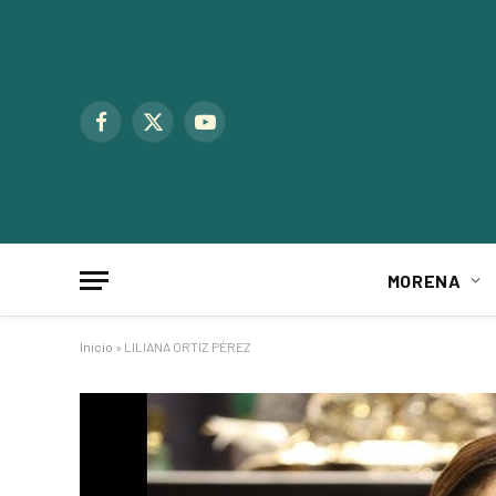
Facebook
X
YouTube
(Twitter)
MORENA
Inicio
»
LILIANA ORTIZ PÉREZ