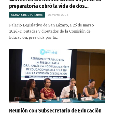
preparatoria cobró la vida de dos
maestras en Michoacán
CÁMARA DE DIPUTADOS
25 marzo, 2026
Palacio Legislativo de San Lázaro, a 25 de marzo
2026.-Diputadas y diputados de la Comisión de
Educación, presidida por la…
Reunión con Subsecretaria de Educación