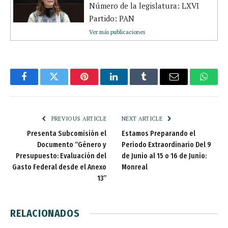
Número de la legislatura: LXVI
Partido: PAN
Ver más publicaciones
Facebook
Twitter
Pinterest
LinkedIn
Tumblr
Email
Whats
PREVIOUS ARTICLE
NEXT ARTICLE
Presenta Subcomisión el
Estamos Preparando el
Documento “Género y
Periodo Extraordinario Del 9
Presupuesto: Evaluación del
de Junio al 15 o 16 de Junio:
Gasto Federal desde el Anexo
Monreal
13”
RELACIONADOS