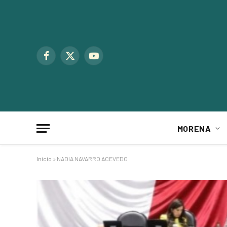
Facebook
X
YouTube
(Twitter)
MORENA
Inicio
»
NADIA NAVARRO ACEVEDO