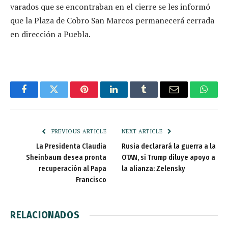
varados que se encontraban en el cierre se les informó
que la Plaza de Cobro San Marcos permanecerá cerrada
en dirección a Puebla.
Facebook
Twitter
Pinterest
LinkedIn
Tumblr
Email
Whats
PREVIOUS ARTICLE
NEXT ARTICLE
La Presidenta Claudia
Rusia declarará la guerra a la
Sheinbaum desea pronta
OTAN, si Trump diluye apoyo a
recuperación al Papa
la alianza: Zelensky
Francisco
RELACIONADOS