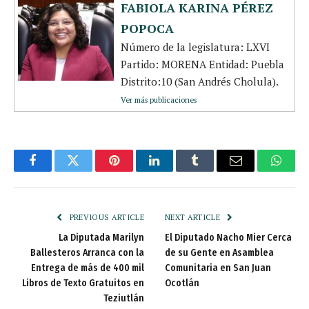
FABIOLA KARINA PÉREZ
POPOCA
Número de la legislatura: LXVI
Partido: MORENA Entidad: Puebla
Distrito:10 (San Andrés Cholula).
Ver más publicaciones
Facebook
Twitter
Pinterest
LinkedIn
Tumblr
Email
Whats
PREVIOUS ARTICLE
NEXT ARTICLE
La Diputada Marilyn
El Diputado Nacho Mier Cerca
Ballesteros Arranca con la
de su Gente en Asamblea
Entrega de más de 400 mil
Comunitaria en San Juan
Libros de Texto Gratuitos en
Ocotlán
Teziutlán