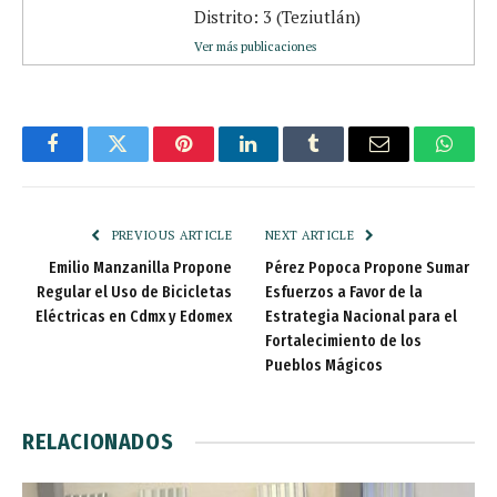
Distrito: 3 (Teziutlán)
Ver más publicaciones
Facebook
Twitter
Pinterest
LinkedIn
Tumblr
Email
Whats
PREVIOUS ARTICLE
NEXT ARTICLE
Emilio Manzanilla Propone
Pérez Popoca Propone Sumar
Regular el Uso de Bicicletas
Esfuerzos a Favor de la
Eléctricas en Cdmx y Edomex
Estrategia Nacional para el
Fortalecimiento de los
Pueblos Mágicos
RELACIONADOS