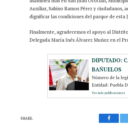
asamblea más en San Juan Ocotlán, Municipio
Auxiliar, Sabino Ramos Pérez y ciudadanos, a
dignificar las condiciones del parque de esta 
Finalmente, agradecemos el apoyo al Distrit
Delegada María Inés Álvarez Muñoz en el P
DIPUTADO: C
BAÑUELOS
Número de la leg
Entidad: Puebla Di
Ver más publicaciones
SHARE.
Faceboo