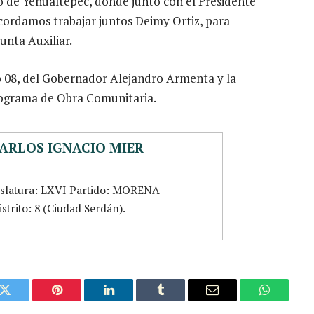
 de Yehualtepec, donde junto con el Presidente
cordamos trabajar juntos Deimy Ortiz, para
Junta Auxiliar.
o 08, del Gobernador Alejandro Armenta y la
rograma de Obra Comunitaria.
ARLOS IGNACIO MIER
islatura: LXVI Partido: MORENA
strito: 8 (Ciudad Serdán).
k
Twitter
Pinterest
LinkedIn
Tumblr
Email
WhatsAp