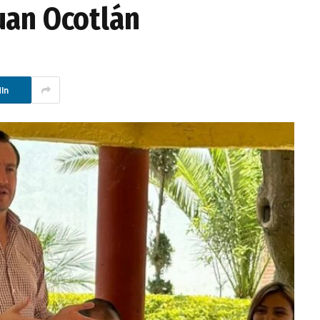
uan Ocotlán
In