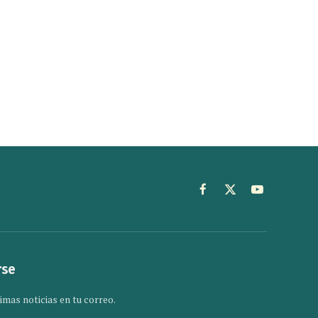
Facebook
X
YouTube
(Twitter)
rse
imas noticias en tu correo.