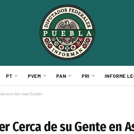
PT
PVEM
PAN
PRI
INFORME LE
taria en San Juan Ocotlán
er Cerca de su Gente en 