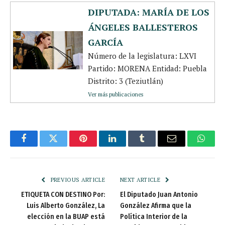
DIPUTADA: MARÍA DE LOS
ÁNGELES BALLESTEROS
GARCÍA
Número de la legislatura: LXVI
Partido: MORENA Entidad: Puebla
Distrito: 3 (Teziutlán)
Ver más publicaciones
Facebook
Twitter
Pinterest
LinkedIn
Tumblr
Email
Whats
PREVIOUS ARTICLE
NEXT ARTICLE
ETIQUETA CON DESTINO Por:
El Diputado Juan Antonio
Luis Alberto González, La
González Afirma que la
elección en la BUAP está
Política Interior de la