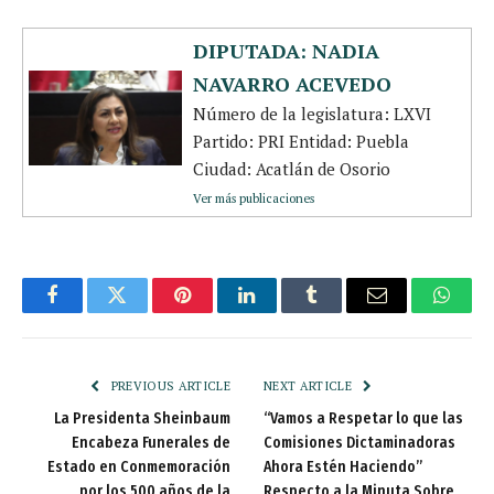
DIPUTADA: NADIA
NAVARRO ACEVEDO
Número de la legislatura: LXVI
Partido: PRI Entidad: Puebla
Ciudad: Acatlán de Osorio
Ver más publicaciones
Facebook
Twitter
Pinterest
LinkedIn
Tumblr
Email
Whats
PREVIOUS ARTICLE
NEXT ARTICLE
La Presidenta Sheinbaum
“Vamos a Respetar lo que las
Encabeza Funerales de
Comisiones Dictaminadoras
Estado en Conmemoración
Ahora Estén Haciendo”
por los 500 años de la
Respecto a la Minuta Sobre