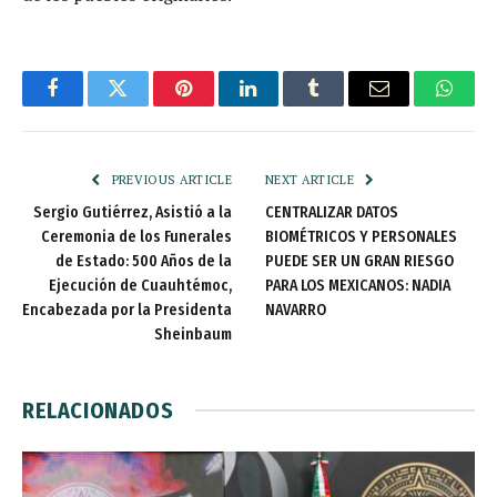
Facebook
Twitter
Pinterest
LinkedIn
Tumblr
Email
Whats
PREVIOUS ARTICLE
NEXT ARTICLE
Sergio Gutiérrez, Asistió a la
CENTRALIZAR DATOS
Ceremonia de los Funerales
BIOMÉTRICOS Y PERSONALES
de Estado: 500 Años de la
PUEDE SER UN GRAN RIESGO
Ejecución de Cuauhtémoc,
PARA LOS MEXICANOS: NADIA
Encabezada por la Presidenta
NAVARRO
Sheinbaum
RELACIONADOS