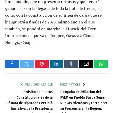
funcionando, que no presenta retrasos y que tendrá
ganancias con la llegada de toda la flota de trenes, así
como con la construcción de su línea de carga que se
inaugurará a finales de 2026, mismo año en el que
también, se pondrá en marcha la Línea K del Tren
Interoceánico, que va de Ixtepec, Oaxaca a Ciudad
Hidalgo, Chiapas.
Facebook
Twitter
Pinterest
LinkedIn
Tumblr
Email
Whats
PREVIOUS ARTICLE
NEXT ARTICLE
Comisión de Puntos
Campaña de Afiliación del
Constitucionales de la
PVEM en Puebla Busca Sumar
Cámara de Diputados Recibió
Nuevos Miembros y Fortalecer
Iniciativa de la Presidenta
su Presencia en la Región: