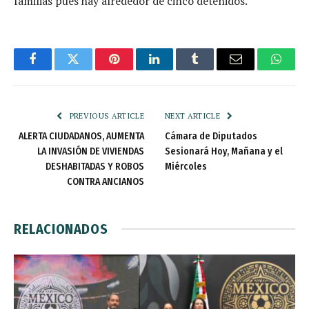
familias pues hay alrededor de cinco detenidos.
Facebook
Twitter
Pinterest
LinkedIn
Tumblr
Email
Whats
PREVIOUS ARTICLE
NEXT ARTICLE
ALERTA CIUDADANOS, AUMENTA
Cámara de Diputados
LA INVASIÓN DE VIVIENDAS
Sesionará Hoy, Mañana y el
DESHABITADAS Y ROBOS
Miércoles
CONTRA ANCIANOS
RELACIONADOS