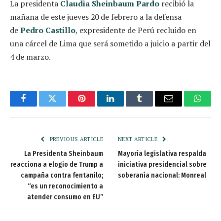
La presidenta
Claudia Sheinbaum Pardo
recibió la
mañana de este jueves 20 de febrero a la defensa
de
Pedro Castillo
,
expresidente de Perú recluido en
una cárcel de Lima que será sometido a juicio a partir del
4 de marzo.
Facebook
Twitter
Pinterest
LinkedIn
Tumblr
Email
Whats
PREVIOUS ARTICLE
NEXT ARTICLE
La Presidenta Sheinbaum
Mayoría legislativa respalda
reacciona a elogio de Trump a
iniciativa presidencial sobre
campaña contra fentanilo;
soberanía nacional: Monreal
“es un reconocimiento a
atender consumo en EU”