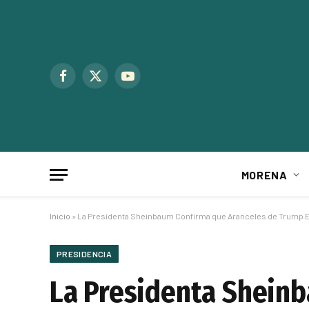
Facebook
X
YouTube
(Twitter)
MORENA
Inicio
»
La Presidenta Sheinbaum Confirma que Aranceles de Trump 
PRESIDENCIA
La Presidenta Shein