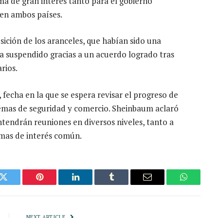
a de gran interés tanto para el gobierno
en ambos países.
ición de los aranceles, que habían sido una
 suspendido gracias a un acuerdo logrado tras
rios.
 fecha en la que se espera revisar el progreso de
emas de seguridad y comercio. Sheinbaum aclaró
tendrán reuniones en diversos niveles, tanto a
emas de interés común.
k
Twitter
Pinterest
LinkedIn
Tumblr
Email
WhatsAp
NEXT ARTICLE