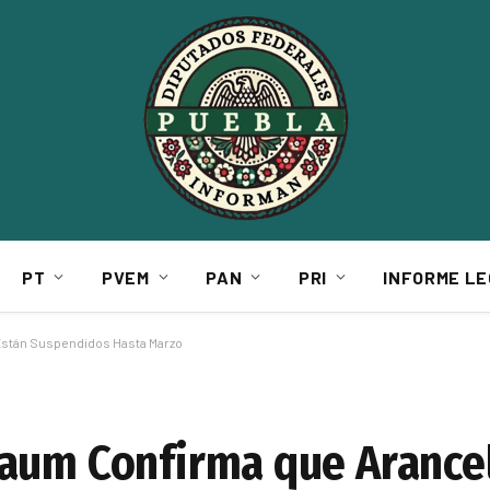
PT
PVEM
PAN
PRI
INFORME LE
Están Suspendidos Hasta Marzo
baum Confirma que Arance