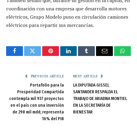
También señaló que, durante su gestión en la capital, en
coordinación con una empresa que desarrolla motores
eléctricos, Grupo Modelo puso en circulación camiones
eléctricos para repartir sus mercancías.
Facebook
Twitter
Pinterest
LinkedIn
Tumblr
Email
Whats
PREVIOUS ARTICLE
NEXT ARTICLE
Portafolio para la
LA DIPUTADA GISSEL
Prosperidad Compartida
SANTANDER RESPALDA EL
contempla mil 937 proyectos
TRABAJO DE ARIADNA MONTIEL
en el país con una inversión
EN LA SECRETARÍA DE
de 298 mil mdd; representa
BIENESTAR
16% del PIB