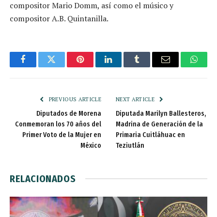
compositor Mario Domm, así como el músico y
compositor A.B. Quintanilla.
Facebook
Twitter
Pinterest
LinkedIn
Tumblr
Email
Whats
PREVIOUS ARTICLE
NEXT ARTICLE
Diputados de Morena
Diputada Marilyn Ballesteros,
Conmemoran los 70 años del
Madrina de Generación de la
Primer Voto de la Mujer en
Primaria Cuitláhuac en
México
Teziutlán
RELACIONADOS