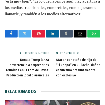
“está muy bien”: “Es lo que hacemos aquí, hay apertura a
los medios tradicionales, comerciales, como queramos
llamarle, y también a los medios alternativos”.
Facebook
Twitter
Pinterest
LinkedIn
Tumblr
Email
Whats
PREVIOUS ARTICLE
NEXT ARTICLE
Donald Trump lanza
Atacan cenotafio de hijo de
advertencia a empresarios
“El Chapo” en Culiacán; dañan
reunidos en EL Foro de Davos:
estructura presuntamente
Producción local o aranceles
con explosivo
RELACIONADOS