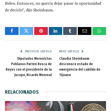
Biden. Entonces, no quería dejar pasar la oportunidad
de decirlo”, dijo Sheinbaum.
Facebook
Twitter
Pinterest
LinkedIn
Tumblr
Email
Whats
PREVIOUS ARTICLE
NEXT ARTICLE
Diputados Morenistas
Claudia Sheinbaum
Poblanos Parten Rosca de
desconoce estado de
Reyes con el presidente de la
emergencia del cabildo de
Jucopo, Ricardo Monreal
Tijuana
RELACIONADOS