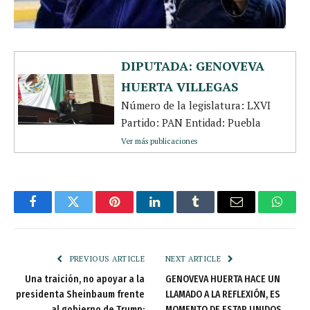
DIPUTADA: GENOVEVA
HUERTA VILLEGAS
Número de la legislatura: LXVI
Partido: PAN Entidad: Puebla
Ver más publicaciones
Facebook
Twitter
Pinterest
LinkedIn
Tumblr
Email
Whats
PREVIOUS ARTICLE
NEXT ARTICLE
Una traición, no apoyar a la
GENOVEVA HUERTA HACE UN
presidenta Sheinbaum frente
LLAMADO A LA REFLEXIÓN, ES
al gobierno de Trump:
MOMENTO DE ESTAR UNIDOS