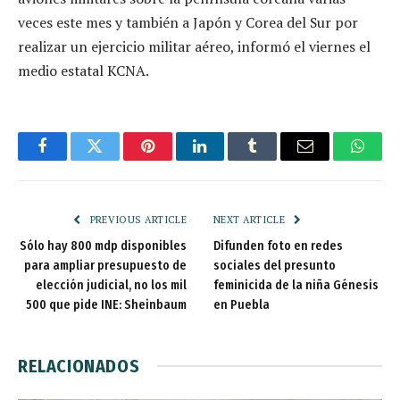
veces este mes y también a Japón y Corea del Sur por
realizar un ejercicio militar aéreo, informó el viernes el
medio estatal KCNA.
Facebook
Twitter
Pinterest
LinkedIn
Tumblr
Email
Whats
PREVIOUS ARTICLE
NEXT ARTICLE
Sólo hay 800 mdp disponibles
Difunden foto en redes
para ampliar presupuesto de
sociales del presunto
elección judicial, no los mil
feminicida de la niña Génesis
500 que pide INE: Sheinbaum
en Puebla
RELACIONADOS