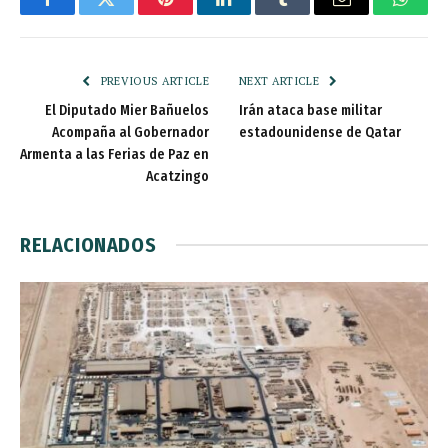
Facebook
Twitter
Pinterest
LinkedIn
Tumblr
Email
Whats
PREVIOUS ARTICLE
NEXT ARTICLE
El Diputado Mier Bañuelos
Irán ataca base militar
Acompaña al Gobernador
estadounidense de Qatar
Armenta a las Ferias de Paz en
Acatzingo
RELACIONADOS