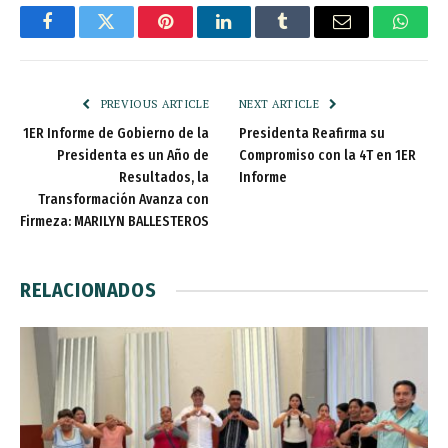
Facebook
Twitter
Pinterest
LinkedIn
Tumblr
Email
Whats
PREVIOUS ARTICLE
NEXT ARTICLE
1ER Informe de Gobierno de la
Presidenta Reafirma su
Presidenta es un Año de
Compromiso con la 4T en 1ER
Resultados, la
Informe
Transformación Avanza con
Firmeza: MARILYN BALLESTEROS
RELACIONADOS