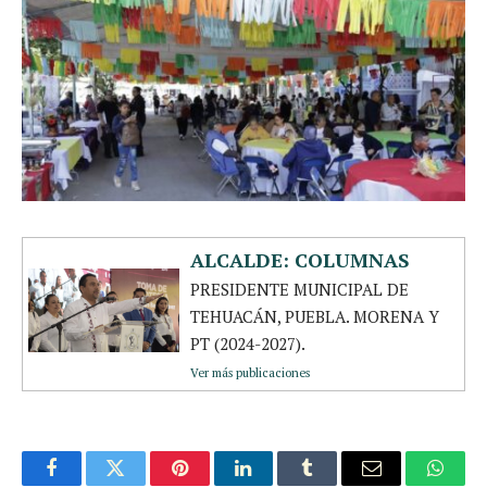
ALCALDE: COLUMNAS
PRESIDENTE MUNICIPAL DE
TEHUACÁN, PUEBLA. MORENA Y
PT (2024-2027).
Ver más publicaciones
Facebook
Twitter
Pinterest
LinkedIn
Tumblr
Email
Whats