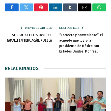
Facebook
Twitter
Pinterest
LinkedIn
Tumblr
Email
Whats
PREVIOUS ARTICLE
NEXT ARTICLE
SE REALIZA EL FESTIVAL DEL
“Correcto y conveniente”, el
TAMALLI EN TEHUACÁN, PUEBLA
acuerdo que logró la
presidenta de México con
Estados Unidos: Monreal
RELACIONADOS