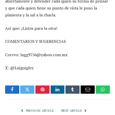
abiertamente y defender cada quien su forma de pensar
y que cada quien tiene su punto de vista le puso la
pimienta y la sal a la charla.
Así que: ¡Listos para la otra!
COMENTARIOS Y SUGERENCIAS
Correo: lagg9756@yahoo.com.mx
X: @Luiguiglez
Facebook
Twitter
Pinterest
LinkedIn
Tumblr
Email
Whats
PREVIOUS ARTICLE
NEXT ARTICLE