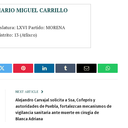
MARIO MIGUEL CARRILLO
islatura: LXVI Partido: MORENA
strito: 13 (Atlixco)
k
Twitter
Pinterest
LinkedIn
Tumblr
Email
WhatsAp
NEXT ARTICLE
Alejandro Carvajal solicita a Ssa, Cofepris y
autoridades de Puebla, fortalezcan mecanismos de
vigilancia sanitaria ante muerte en cirugía de
Blanca Adriana