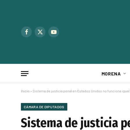
Facebook
X
YouTube
(Twitter)
MORENA
Inicio
»
Sistema de justicia penal en Estados Unidos no funciona igual
CÁMARA DE DIPUTADOS
Sistema de justicia 