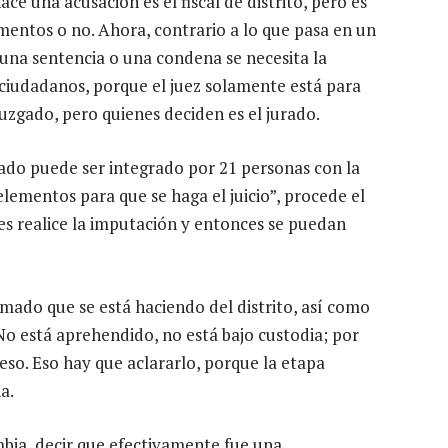
ace una acusación es el fiscal de distrito, pero es
ementos o no. Ahora, contrario a lo que pasa en un
 una sentencia o una condena se necesita la
ciudadanos, porque el juez solamente está para
juzgado, pero quienes deciden es el jurado.
rado puede ser integrado por 21 personas con la
lementos para que se haga el juicio”, procede el
les realice la imputación y entonces se puedan
lamado que se está haciendo del distrito, así como
No está aprehendido, no está bajo custodia; por
eso. Eso hay que aclararlo, porque la etapa
a.
bia, decir que efectivamente fue una