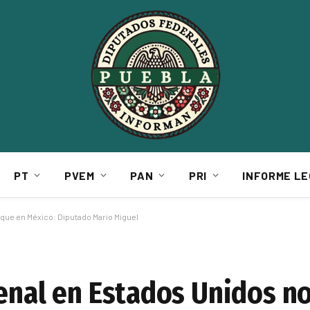
PT
PVEM
PAN
PRI
INFORME LE
 que en México: Diputado Mario Miguel
penal en Estados Unidos n