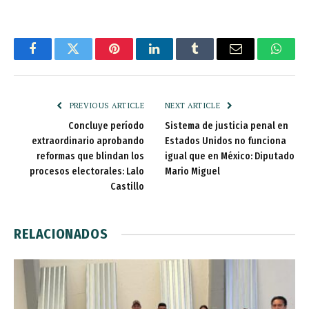
Facebook
Twitter
Pinterest
LinkedIn
Tumblr
Email
Whats
PREVIOUS ARTICLE
NEXT ARTICLE
Concluye período
Sistema de justicia penal en
extraordinario aprobando
Estados Unidos no funciona
reformas que blindan los
igual que en México: Diputado
procesos electorales: Lalo
Mario Miguel
Castillo
RELACIONADOS