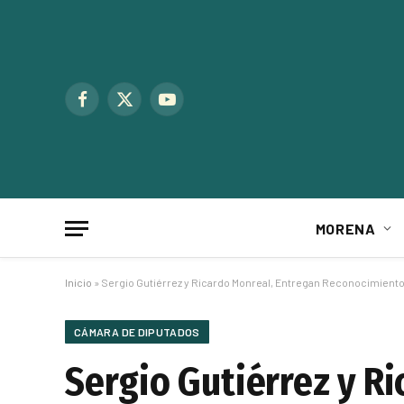
Facebook
X
YouTube
(Twitter)
MORENA
Inicio
»
Sergio Gutiérrez y Ricardo Monreal, Entregan Reconocimiento
CÁMARA DE DIPUTADOS
Sergio Gutiérrez y R