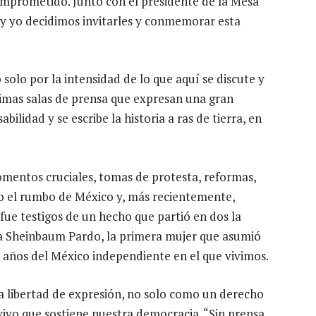
omprometido. Junto con el presidente de la Mesa
, y yo decidimos invitarles y conmemorar esta
o solo por la intensidad de lo que aquí se discute y
timas salas de prensa que expresan una gran
bilidad y se escribe la historia a ras de tierra, en
omentos cruciales, tomas de protesta, reformas,
o el rumbo de México y, más recientemente,
ue testigos de un hecho que partió en dos la
dia Sheinbaum Pardo, la primera mujer que asumió
0 años del México independiente en el que vivimos.
a libertad de expresión, no solo como un derecho
 vivo que sostiene nuestra democracia. “Sin prensa