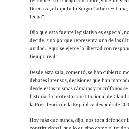
reconocer su trabajo constante, valiente y c
Directiva, el diputado Sergio Gutiérrez Luna
fecha”.
Dijo que esta fuente legislativa es especial, n
decide, sino porque representa una de las úl
unidad. “Aquí se ejerce la libertad con responsa
tiempo real”.
Desde esta sala, comentó, se han cubierto m
debates intensos, decisiones que han marcad
desde estas mismas cámaras y micrófonos se f
historia: la protesta constitucional de Clau
la Presidencia de la República después de 20
Hoy más que nunca, dijo, nos toca defender l
constitucional, que lo es, sino como el tejido