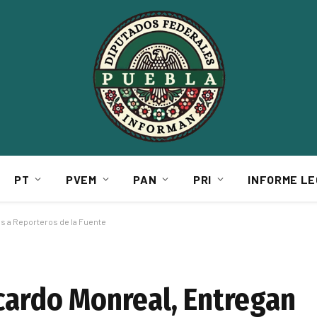
PT
PVEM
PAN
PRI
INFORME LE
s a Reporteros de la Fuente
icardo Monreal, Entregan