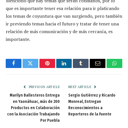
Mencionó que hay temas que serán cotidianos, por lo
que es importante tener esa relación para ir platicando
los temas de coyuntura que van surgiendo, pero también
ir previendo temas hacia el futuro y tratar de tener una
relación de más comunicación y de más cercanía, es
importante.
Facebook
Twitter
Pinterest
LinkedIn
Tumblr
Email
Whats
PREVIOUS ARTICLE
NEXT ARTICLE
Marilyn Ballesteros Entrega
Sergio Gutiérrez y Ricardo
en Yaonáhuac, más de 200
Monreal, Entregan
Productos en Colaboración
Reconocimientos a
con la Asociación Trabajando
Reporteros de la Fuente
Por Puebla