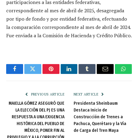
participaciones a las entidades federativas,
correspondiente al mes de abril de 2025, desagregada
por tipo de fondo y por entidad federativa, efectuando
la comparación correspondiente al mes de abril de 2024.
Fue enviada a la Comisión de Hacienda y Crédito Público.
Facebook
Twitter
Pinterest
LinkedIn
Tumblr
Email
Whats
PREVIOUS ARTICLE
NEXT ARTICLE
MAIELLA GÓMEZ ASEGURÓ QUE
Presidenta Sheinbaum
LA ELECCIÓN DEL PJ ES UNA
Destaca Inicio de
RESPUESTA A UNA EXIGENCIA
Construcción de Trenes a
HISTÓRICA DEL PUEBLO DE
Pachuca, Querétaro y la Vía
MÉXICO, PONER FIN AL
de Carga del Tren Maya
PRIVILEGIO Y A LA CORRUPCIÓN