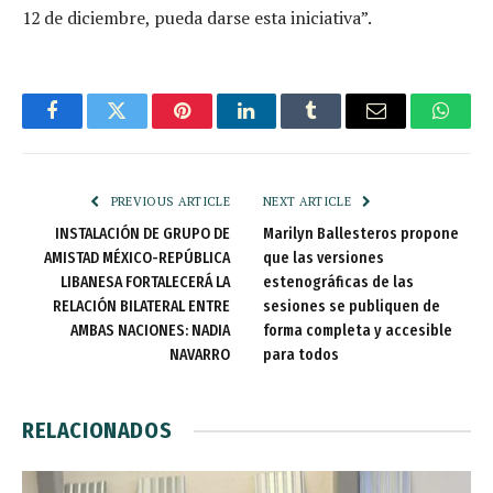
12 de diciembre, pueda darse esta iniciativa”.
Facebook
Twitter
Pinterest
LinkedIn
Tumblr
Email
Whats
PREVIOUS ARTICLE
NEXT ARTICLE
INSTALACIÓN DE GRUPO DE
Marilyn Ballesteros propone
AMISTAD MÉXICO-REPÚBLICA
que las versiones
LIBANESA FORTALECERÁ LA
estenográficas de las
RELACIÓN BILATERAL ENTRE
sesiones se publiquen de
AMBAS NACIONES: NADIA
forma completa y accesible
NAVARRO
para todos
RELACIONADOS