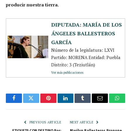
producir nuestra tierra.
DIPUTADA: MARÍA DE LOS
ÁNGELES BALLESTEROS
GARCÍA
Número de la legislatura: LXVI
Partido: MORENA Entidad: Puebla
Distrito: 3 (Teziutlán)
Ver más publicaciones
Facebook
Twitter
Pinterest
LinkedIn
Tumblr
Email
Whats
PREVIOUS ARTICLE
NEXT ARTICLE
ETIQUETA CON DESTINO Por:
Marilyn Ballesteros Propone