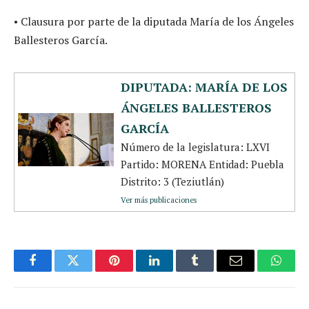
• Clausura por parte de la diputada María de los Ángeles
Ballesteros García.
DIPUTADA: MARÍA DE LOS
ÁNGELES BALLESTEROS
GARCÍA
Número de la legislatura: LXVI
Partido: MORENA Entidad: Puebla
Distrito: 3 (Teziutlán)
Ver más publicaciones
Facebook
Twitter
Pinterest
LinkedIn
Tumblr
Email
Whats