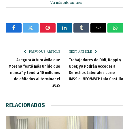
Ver más publicaciones
Facebook
Twitter
Pinterest
LinkedIn
Tumblr
Email
Whats
PREVIOUS ARTICLE
NEXT ARTICLE
Asegura Arturo Ávila que
Trabajadores de Didi, Rappi y
Morena “está más unido que
Uber, ya Podrán Acceder a
nunca” y tendrá 10 millones
Derechos Laborales como
de afiliados al terminar el
IMSS e INFONAVIT: Lalo Castillo
2025
RELACIONADOS