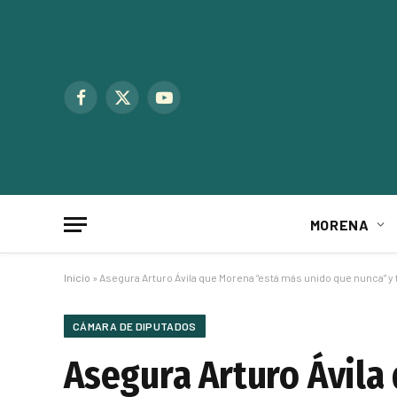
Facebook
X
YouTube
(Twitter)
MORENA
Inicio
»
Asegura Arturo Ávila que Morena “está más unido que nunca” y t
CÁMARA DE DIPUTADOS
Asegura Arturo Ávila