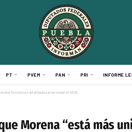
PT
PVEM
PAN
PRI
INFORME LE
endrá 10 millones de afiliados al terminar el 2025
 que Morena “está más un