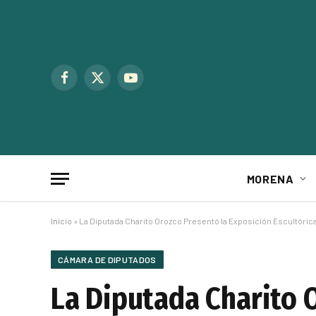
Facebook
X
YouTube
(Twitter)
MORENA
Inicio
»
La Diputada Charito Orozco Presentó la Exposición Escultórica “
CÁMARA DE DIPUTADOS
La Diputada Charito 