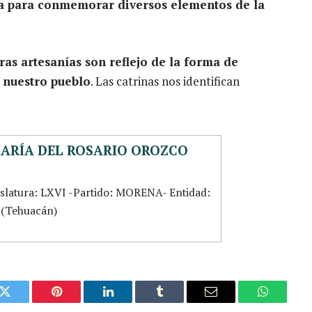
rina para conmemorar diversos elementos de la
as artesanías son reflejo de la forma de
e nuestro pueblo
. Las catrinas nos identifican
MARÍA DEL ROSARIO OROZCO
islatura: LXVI -Partido: MORENA- Entidad:
5 (Tehuacán)
k
Twitter
Pinterest
LinkedIn
Tumblr
Email
WhatsAp