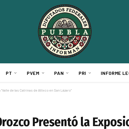
PT
PVEM
PAN
PRI
INFORME LE
Valle de las Catrinas de Atlixco en San Lázaro”
Orozco Presentó la Exposi