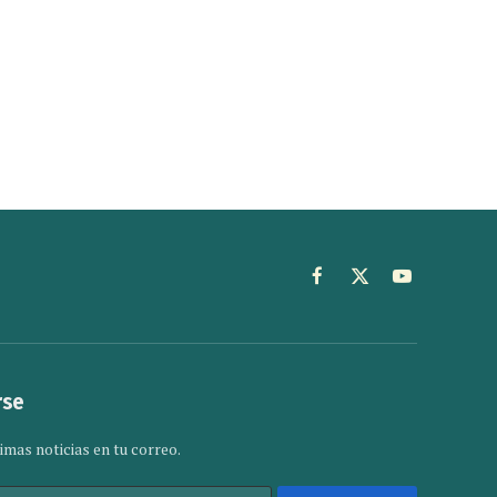
Facebook
X
YouTube
(Twitter)
rse
imas noticias en tu correo.