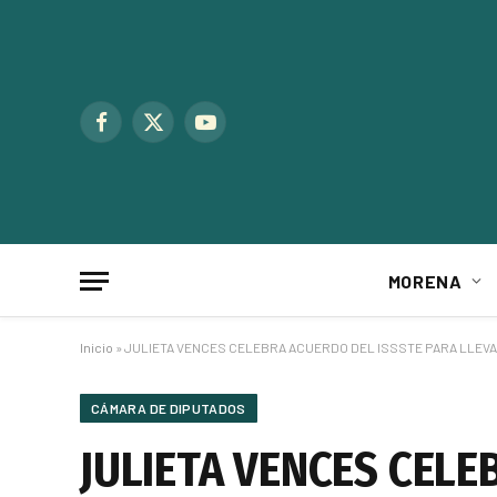
Facebook
X
YouTube
(Twitter)
MORENA
Inicio
»
JULIETA VENCES CELEBRA ACUERDO DEL ISSSTE PARA LLEVA
CÁMARA DE DIPUTADOS
JULIETA VENCES CELE