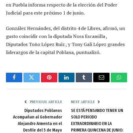
en Puebla informa respecto de la elección del Poder
Judicial para este próximo 1 de junio.
González Hernández, del distrito 4 de Libres, afirmó, un
gusto coincidir con la diputada Nora Escamilla ,
Diputados Toño López Ruiz , y Tony Gali López grandes
liderazgos de la capital Poblana, puntualizó.
Facebook
Twitter
Pinterest
LinkedIn
Tumblr
Email
Whats
PREVIOUS ARTICLE
NEXT ARTICLE
Diputados Poblanos
SE ESTÁ PENSANDO TENER UN
Acompañan al Gobernador
SOLO PERIODO
Alejandro Armenta en el
EXTRAORDINARIO EN LA
Desfile del 5 de Mayo
PRIMERA QUINCENA DE JUNIO: