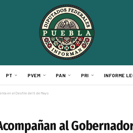
PT
PVEM
PAN
PRI
INFORME LE
a en el Desfile del 5 de Mayo
Acompañan al Gobernador