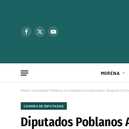
Facebook
X
YouTube
(Twitter)
MORENA
Inicio
»
Diputados Poblanos Acompañan al Gobernador Alejandro Arment
CÁMARA DE DIPUTADOS
Diputados Poblanos 