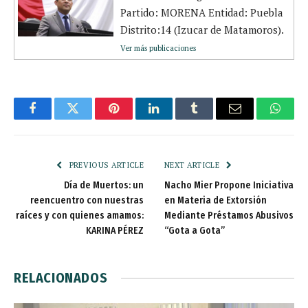
Partido: MORENA Entidad: Puebla
Distrito:14 (Izucar de Matamoros).
Ver más publicaciones
Facebook
Twitter
Pinterest
LinkedIn
Tumblr
Email
Whats
PREVIOUS ARTICLE
NEXT ARTICLE
Día de Muertos: un
Nacho Mier Propone Iniciativa
reencuentro con nuestras
en Materia de Extorsión
raíces y con quienes amamos:
Mediante Préstamos Abusivos
KARINA PÉREZ
“Gota a Gota”
RELACIONADOS