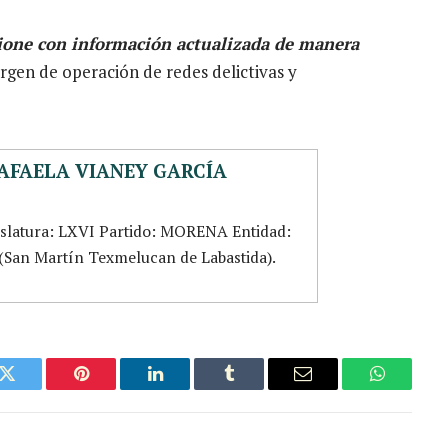
ione con información actualizada de manera
rgen de operación de redes delictivas y
AFAELA VIANEY GARCÍA
islatura: LXVI Partido: MORENA Entidad:
5 (San Martín Texmelucan de Labastida).
k
Twitter
Pinterest
LinkedIn
Tumblr
Email
WhatsAp