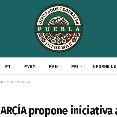
PT
PVEM
PAN
PRI
INFORME LE
stro Público Vehicular
RCÍA propone iniciativa a