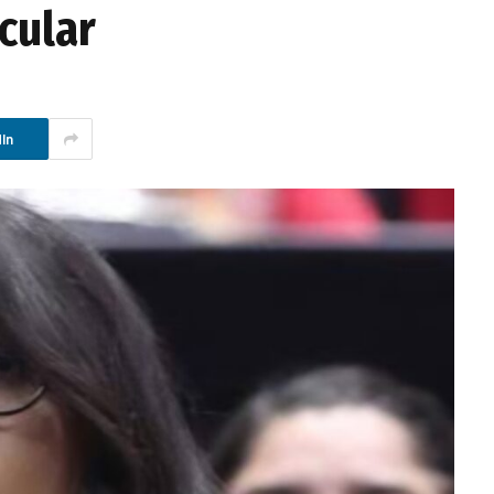
cular
In