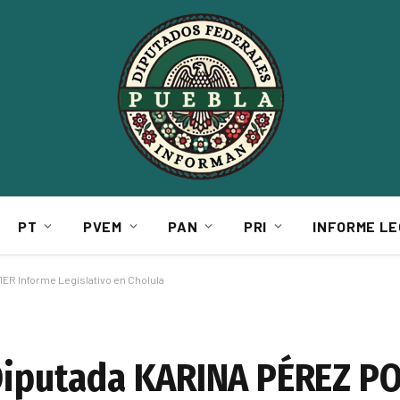
PT
PVEM
PAN
PRI
INFORME LE
ER Informe Legislativo en Cholula
 Diputada KARINA PÉREZ P