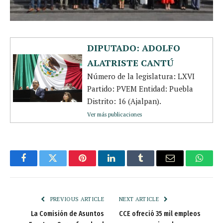
DIPUTADO: ADOLFO
ALATRISTE CANTÚ
Número de la legislatura: LXVI
Partido: PVEM Entidad: Puebla
Distrito: 16 (Ajalpan).
Ver más publicaciones
Facebook
Twitter
Pinterest
LinkedIn
Tumblr
Email
Whats
PREVIOUS ARTICLE
NEXT ARTICLE
La Comisión de Asuntos
CCE ofreció 35 mil empleos