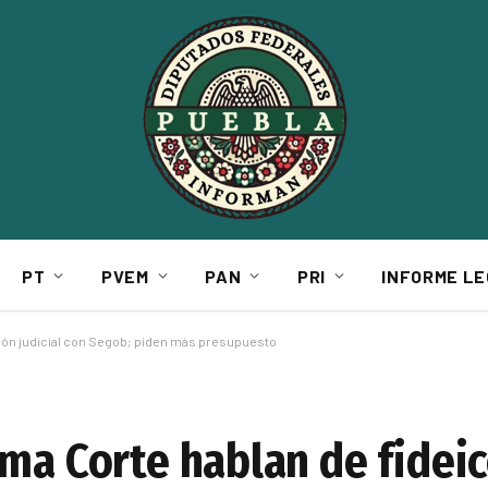
PT
PVEM
PAN
PRI
INFORME LE
ción judicial con Segob; piden más presupuesto
ema Corte hablan de fidei