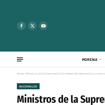
Facebook
X
YouTube
(Twitter)
MORENA
Inicio
»
Ministros de la Suprema Corte hablan de fideicomisos y elec
NACIONALES
Ministros de la Supr