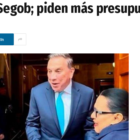
n Segob; piden más presup
In