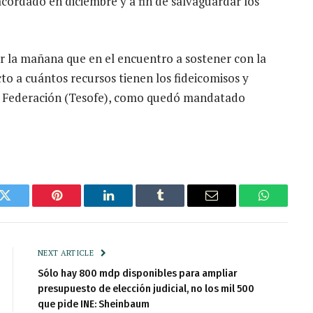
 acordado en diciembre y a fin de salvaguardar los
 la mañana que en el encuentro a sostener con la
to a cuántos recursos tienen los fideicomisos y
la Federación (Tesofe), como quedó mandatado
k
Twitter
Pinterest
LinkedIn
Tumblr
Email
WhatsAp
NEXT ARTICLE
Sólo hay 800 mdp disponibles para ampliar
presupuesto de elección judicial, no los mil 500
que pide INE: Sheinbaum