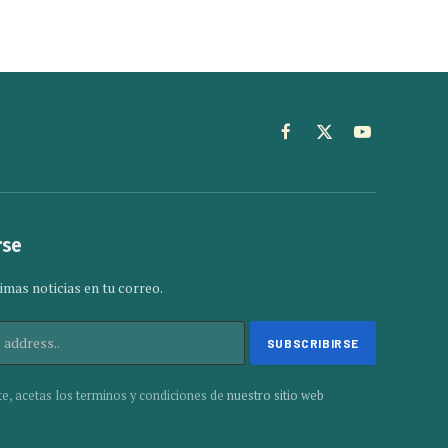
Facebook
X
YouTube
(Twitter)
rse
imas noticias en tu correo.
te, acetas los terminos y condiciones de
nuestro sitio web