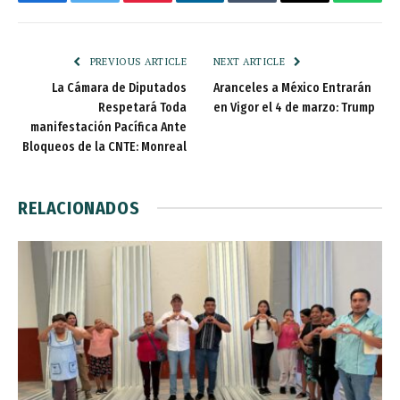
Facebook
Twitter
Pinterest
LinkedIn
Tumblr
Email
Whats
PREVIOUS ARTICLE
NEXT ARTICLE
La Cámara de Diputados
Aranceles a México Entrarán
Respetará Toda
en Vigor el 4 de marzo: Trump
manifestación Pacífica Ante
Bloqueos de la CNTE: Monreal
RELACIONADOS