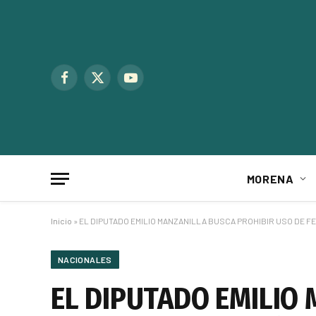
Facebook
X
YouTube
(Twitter)
MORENA
Inicio
»
EL DIPUTADO EMILIO MANZANILLA BUSCA PROHIBIR USO DE F
NACIONALES
EL DIPUTADO EMILIO