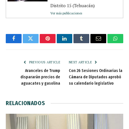
Distrito 15 (Tehuacán)
Ver más publicaciones
Facebook
Twitter
Pinterest
LinkedIn
Tumblr
Email
Whats
PREVIOUS ARTICLE
NEXT ARTICLE
Aranceles de Trump
Con 26 Sesiones Ordinarias la
dispararán precios de
Cámara de Diputados aprobó
aguacates y gasolina
su calendario legislativo
RELACIONADOS