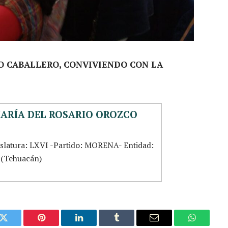
O CABALLERO, CONVIVIENDO CON LA
MARÍA DEL ROSARIO OROZCO
islatura: LXVI -Partido: MORENA- Entidad:
5 (Tehuacán)
k
Twitter
Pinterest
LinkedIn
Tumblr
Email
WhatsAp