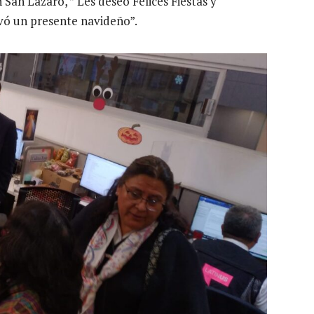
 San Lázaro, ” Les deseo Felices Fiestas y
vó un presente navideño”.