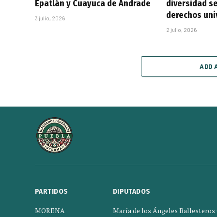
Epatlán y Cuayuca de Andrade
diversidad se
derechos uni
3 julio, 2026
2 julio, 2026
ADD 
PARTIDOS
DIPUTADOS
MORENA
María de los Ángeles Ballesteros