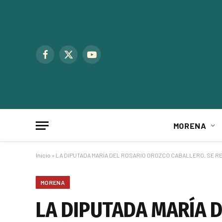
Facebook
X
YouTube
(Twitter)
MORENA
Inicio
»
LA DIPUTADA MARÍA DEL ROSARIO OROZCO CABALLERO, SE R
MORENA
LA DIPUTADA MARÍA D