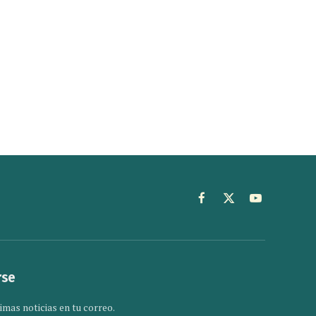
Facebook
X
YouTube
(Twitter)
rse
imas noticias en tu correo.