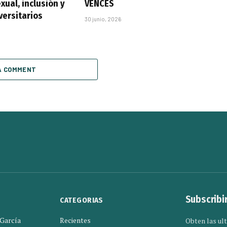
xual, inclusión y
VENCES
versitarios
30 junio, 2026
A COMMENT
Subscribi
CATEGORIAS
 García
Recientes
Obten las ult